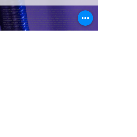
INFORMATIVA DEL REGOLAMENTO UE 2016/679 La informiamo che per le finalità connesse a quanto indicato nella presente, la
sopra indicata società esegue il trattamento dei dati da Lei forniti, in qualità di Titolare del Trattamento. Il trattamento è realizzato
mediate strumenti cartacei, elettronici e telematici, mediante Responsabili ed Incaricati debitamente autorizzati. Il trattamento dei
dati avviene con procedure idonee a tutelare la riservatezza e consiste nella loro raccolta, registrazione, organizzazione,
conservazione, elaborazione, modificazione, selezione, estrazione, raffronto, utilizzo, interconnessione, blocco, comunicazione, diffusione,
cancellazione, distruzione degli stessi compresa la combinazione di due o più delle attività suddette. Il trattamento dei dati sarà
effettuato: a) per inviare new sletter, informazioni ed offerte commerciali tramite posta convenzionale ed elettronica; b) per raccogliere
dati ed informazioni in via generale e particolare sugli orientamenti e le preferenze dell'utente; I Suoi dati potranno essere comunicati:
- a soggetti cui la legge, regolamenti o normative comunitarie attribuiscano tale facoltà di accesso, negli esclusivi limiti normativamente
concessi ed unicamente per i fini colà espressi; - a società, enti o consorzi che svolgono attività connesse, strumentali o di supporto alla
sopracitata società Diritti degli interessati Gli interessati potranno esercitare i diritti secondo REGOLAMENTO UE 2016/679: 1.
L'interessato ha diritto di ottenere la conferma dell'esistenza o meno di dati personali che lo riguardano, anche se non ancora
registrati, e la loro comunicazione in forma intelligibile. 2. L'interessato ha diritto di ottenere l'indicazione: a) dell'origine dei dati
personali; b) delle finalità e modalità del trattamento; c) della logica applicata in caso di trattamento effettuato con l'ausilio di strumenti
elettronici; d) degli estremi identificativi del titolare, dei responsabili e del rappresentante designato ai sensi dell'articolo 5, comma 2; e)
dei soggetti o delle categorie di soggetti ai quali i dati personali possono essere comunicati o che possono venirne a conoscenza in
qualità di rappresentante designato nel territorio dello Stato, di responsabili o incaricati. 3. L'interessato ha diritto di ottenere: a)
l'aggiornamento, la rettificazione ovvero, quando vi abbia interesse, l'integrazione dei dati; b) la cancellazione, la trasformazione in
forma anonima o il blocco dei dati trattati in violazione di legge, compresi quelli di cui non e' necessaria la conservazione in relazione agli
scopi per i quali i dati sono stati raccolti o successivamente trattati; c) l'attestazione che le operazioni di cui alle lettere a) e b) sono state
portate a conoscenza, anche per quanto riguarda il loro contenuto, di coloro ai quali i dati sono stati comunicati o diffusi, eccettuato il
caso in cui tale adempimento si rivela impossibile o comporta un impiego di mezzi manifestamente sproporzionato rispetto al diritto
tutelato. 4. L'interessato ha diritto di opporsi, in tutto o in parte: a) per motivi legittimi al trattamento dei dati personali che lo
riguardano, ancorché pertinenti allo scopo della raccolta; b) al trattamento di dati personali che lo riguardano a fini di invio di
materiale pubblicitario o di vendita diretta o per il compimento di ricerche di mercato o di comunicazione commerciale.
CONTATTI
FAS DI CAVALLARO SIMONE - Via Antonello
Da Messina 26, 95020 Aci Bonaccorsi (CT) -
P.IVA
05710610873
© Copyright2026 FAS DI CAVALLARO
SIMONE